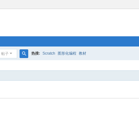
热搜:
Scratch
图形化编程
教材
帖子
搜
索