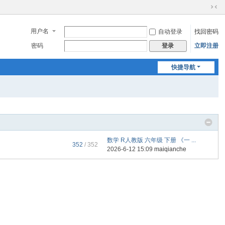
切
换
用户名
自动登录
找回密码
到
窄
密码
立即注册
登录
版
快捷导航
数学 R人教版 六年级 下册 《一 ...
352
/ 352
2026-6-12 15:09
maiqianche